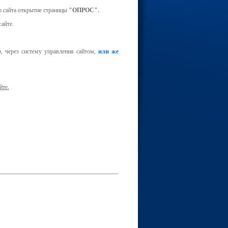
о сайта открытие страницы
"ОПРОС".
айте.
, через систему управления сайтом,
или же
те.